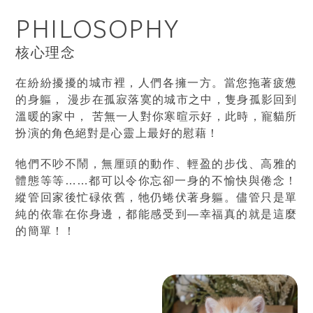
台中英短貓舍
PHILOSOPHY
南屯英短貓舍
英短貓
核心理念
英短貓專賣
在紛紛擾擾的城市裡，人們各擁一方。當您拖著疲憊
的身軀， 漫步在孤寂落寞的城市之中，隻身孤影回到
溫暖的家中， 苦無一人對你寒暄示好，此時，寵貓所
扮演的角色絕對是心靈上最好的慰藉！
牠們不吵不鬧，無厘頭的動作、輕盈的步伐、高雅的
體態等等……都可以令你忘卻一身的不愉快與倦念！
縱管回家後忙碌依舊，牠仍蜷伏著身軀。儘管只是單
純的依靠在你身邊，都能感受到—幸福真的就是這麼
的簡單！！